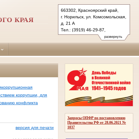
663302, Красноярский край,
г. Норильск, ул. Комсомольская,
ОГО КРАЯ
д. 21 А
Тел.: (3919) 46-29-87,
(3919) 46-44-83
развернуть
norilsk.krk@sudrf.ru
показать на карте
тикоррупционная
йствием коррупции, для
рованию конфликта
Запросы ОПФР по постановлению
Правительства РФ от 28.06.2021 №
1037
версия для печати