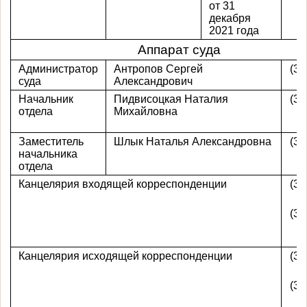
от 31
декабря
2021 года
Аппарат суда
Администратор
Антропов Сергей
(39
суда
Александрович
Начальник
Пидвисоцкая Наталия
(39
отдела
Михайловна
Заместитель
Шлык Наталья Александровна
(39
начальника
отдела
Канцелярия входящей корреспонденции
(39
(39
Канцелярия исходящей корреспонденции
(39
(39