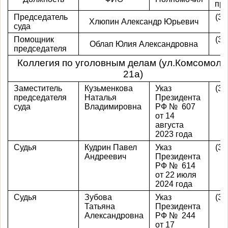
пр
Председатель
(39
Хлюпин Александр Юрьевич
суда
1
Помощник
(39
Облап Юлия Александровна
председателя
5
Коллегия по уголовным делам (ул.Комсомоль
21а)
Заместитель
Кузьменкова
Указ
(39
председателя
Наталья
Президента
суда
Владимировна
РФ № 607
от 14
августа
2023 года
Судья
Кудрин Павел
Указ
(39
Андреевич
Президента
РФ № 614
от 22 июля
2024 года
Судья
Зубова
Указ
(39
Татьяна
Президента
Александровна
РФ № 244
от 17