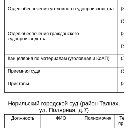
Отдел обеспечения уголовного судопроизводства
(39
(39
Отдел обеспечения гражданского
(39
судопроизводства
(39
Канцелярия по материалам (уголовная и КоАП)
(39
Приемная суда
(39
Приставы
(39
Норильский городской суд (район Талнах,
ул. Полярная, д.7)
Должность
ФИО
Полномочия
Тел
при