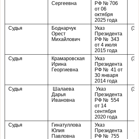
Сергеевна
РФ № 706
от 06
октября
2025 года
Судья
Боднарчук
Указ
(39
Орест
Президента
Михайлович
РФ № 343
от 4 июля
2015 года
Судья
Крамаровская
Указ
(39
Ирина
Президента
Георгиевна
РФ № 41 от
30 января
2014 года
Судья
Шалаева
Указ
(39
Дарья
Президента
Ивановна
РФ № 554
от 14
сентября
2020 года
Судья
Гинатуллова
Указ
Юлия
Президента
4
Павловна
РФ № 755