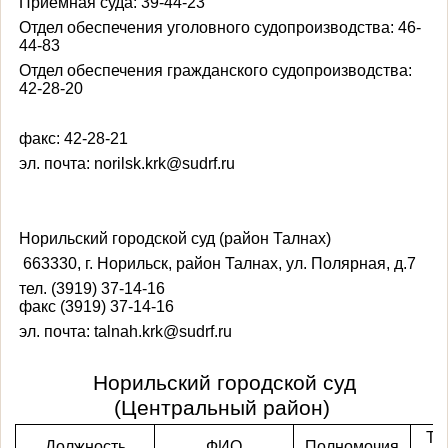
Приемная суда: 39-44-23
Отдел обеспечения уголовного судопроизводства: 46-
44-83
Отдел обеспечения гражданского судопроизводства:
42-28-20
факс: 42-28-21
эл. почта: norilsk.krk@sudrf
.ru
Норильский городской суд (район Талнах)
663330, г. Норильск, район Талнах, ул. Полярная, д.7
тел. (3919) 37-14-16
факс (3919) 37-14-16
эл. почта:
talnah
.
krk
@
sudrf
.
ru
Норильский городской суд
(Центральный район)
Те
Должность
ФИО
Полномочия