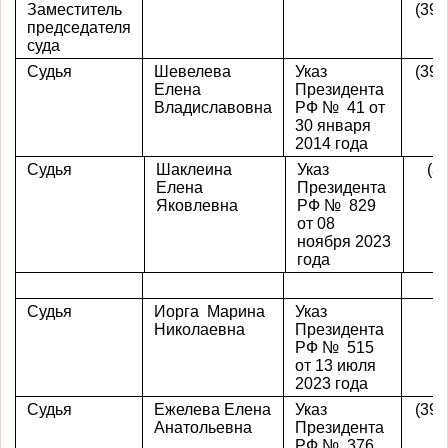
Заместитель
(391
председателя
суда
Судья
Шевелева
Указ
(391
Елена
Президента
Владиславовна
РФ № 41 от
30 января
2014 года
Судья
Шаклеина
Указ
(3
Елена
Президента
Яковлевна
РФ № 829
от 08
ноября 2023
года
Судья
Иорга Марина
Указ
Николаевна
Президента
РФ № 515
от 13 июля
2023 года
Судья
Ежелева Елена
Указ
(391
Анатольевна
Президента
РФ № 376