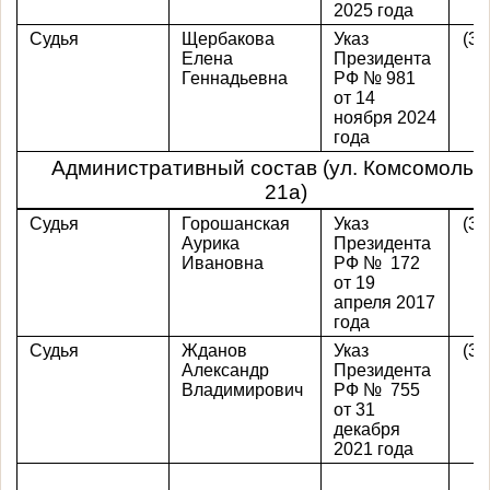
2025 года
Судья
Щербакова
Указ
(39
Елена
Президента
Геннадьевна
РФ № 981
от 14
ноября 2024
года
Административный состав (ул. Комсомольск
21а)
Судья
Горошанская
Указ
(39
Аурика
Президента
Ивановна
РФ № 172
от 19
апреля 2017
года
Судья
Жданов
Указ
(39
Александр
Президента
Владимирович
РФ № 755
от 31
декабря
2021 года