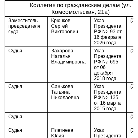
Коллегия по гражданским делам (ул.
Комсомольская, 21а)
Заместитель
Крючков
Указ
(39
председателя
Сергей
Президента
суда
Викторович
РФ № 93 от
16 февраля
2026 года
Судья
Захарова
Указ
(39
Наталья
Президента
Владимировна
РФ № 695
от 06
декабря
2018 года
Судья
Санькова
Указ
(39
Татьяна
Президента
Николаевна
РФ № 135
от 16 марта
2015 года
Судья
(39
Судья
Плетнева
Указ
(39
Юлия
Президента