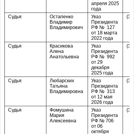
апреля 2025
года
Судья
Остапенко
Указ
(39
Владимир
Президента
Владимирович
РФ № 127
от 18 марта
2022 года
Судья
Красикова
Указ
(39
Алена
Президента
Анатольевна
РФ № 992
от 29
декабря
2025 года
Судья
Любарских
Указ
(39
Татьяна
Президента
Владимировна
РФ № 313
от 12 мая
2026 года
Судья
Фомушина
Указ
(39
Мария
Президента
Алексеевна
РФ № 706
от 06
октября