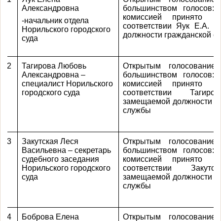
Александровна
большинством голосов:
комиссией принято р
-начальник отдела
соответствии Яук Е.А. 
Норильского городского
должности гражданской с
суда
2
Тагирова Любовь
Открытым голосование
Александровна –
большинством голосов:
специалист Норильского
комиссией принято р
городского суда
соответствии Тагиро
замещаемой должности г
службы
3
Закутская Леся
Открытым голосование
Васильевна – секретарь
большинством голосов:
судебного заседания
комиссией принято р
Норильского городского
соответствии Закутс
суда
замещаемой должности г
службы
4
Боброва Елена
Открытым голосование