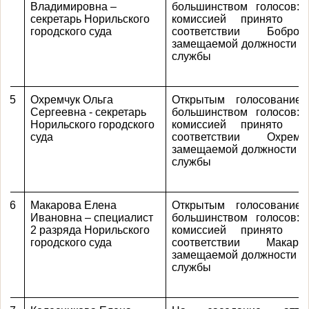
Владимировна –
большинством голосов:
секретарь Норильского
комиссией принято р
городского суда
соответствии Бобро
замещаемой должности г
службы
5
Охремчук Ольга
Открытым голосование
Сергеевна - секретарь
большинством голосов:
Норильского городского
комиссией принято р
суда
соответствии Охрем
замещаемой должности г
службы
6
Макарова Елена
Открытым голосование
Ивановна – специалист
большинством голосов:
2 разряда Норильского
комиссией принято р
городского суда
соответствии Макар
замещаемой должности г
службы