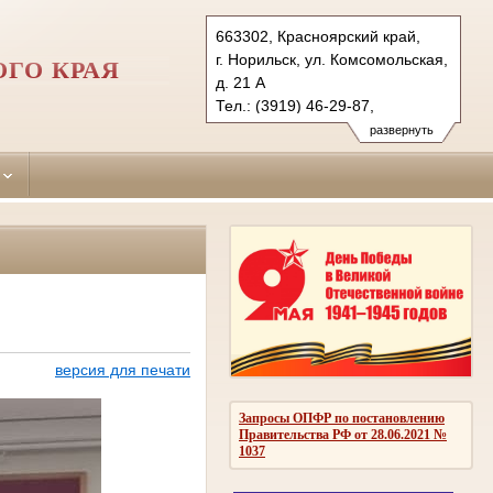
663302, Красноярский край,
г. Норильск, ул. Комсомольская,
ОГО КРАЯ
д. 21 А
Тел.: (3919) 46-29-87,
(3919) 46-44-83
развернуть
norilsk.krk@sudrf.ru
показать на карте
версия для печати
Запросы ОПФР по постановлению
Правительства РФ от 28.06.2021 №
1037