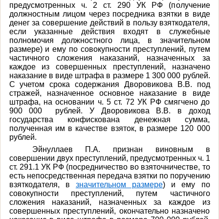
предусмотренных ч. 2 ст. 290 УК РФ (п
олучение
должностным лицом через посредника взятки в виде
денег за совершение действий в пользу взяткодателя,
если указанные действия входят в служебные
полномочия должностного лица, в значительном
размере)
и ему по совокупности
п
реступлений, путем
частичного сложения наказаний, назначенных за
каждое из совершенных преступлений,
назначено
наказание в виде штрафа в размере 1 300 000 рублей
.
С учетом срока содержания Дворовикова В.В. под
стражей, назначенное основное наказание в виде
штрафа, на основании ч. 5 ст. 72 УК РФ смягчено до
900 000 рублей.
У Дворовикова В.В.
в доход
государства конфискована денежная сумма,
полученная им в качестве взяток, в размере 120 000
рублей.
Эйнуллаев П.А. признан
виновным в
совершении двух преступлений, предусмотренных ч. 1
ст. 291.1 УК РФ (п
осредничество во взяточничестве, то
есть непосредственная передача взятки по поручению
взяткодателя, в
значительном размере
) и ему п
о
совокупности преступлений, путем частичного
сложения наказаний, назначенных за каждое из
совершенных преступлений, окончательно назначено