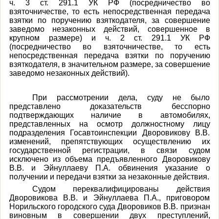
ч. 3
ст. 291.1 УК РФ (п
осредничество во
взяточничестве, то есть непосредственная передача
взятки по поручению взяткодателя, за совершение
заведомо незаконных действий, совершенное в
крупном размере) и
ч. 2 ст. 291.1 УК РФ
(п
осредничество во взяточничестве, то есть
непосредственная передача взятки по поручению
взяткодателя, в значительном размере, за совершение
заведомо незаконных действий).
При рассмотрении дела, суду не было
представлено доказательств бесспорно
подтверждающих наличие в автомобилях,
представленных на осмотр должностному лицу
подразделения Госавтоинспекции Дворовикову В.В.
изменений, препятствующих осуществлению их
государственной регистрации, в связи судом
исключено из объема предъявленного Дворовикову
В.В. и Эйнуллаеву П.А. обвинения указание о
получении и передачи взятки за незаконные действия.
Судом переквалифицированы действия
Дворовикова В.В. и Эйнуллаева П.А., приговором
Норильского городского суда
Дворовиков В.В. признан
виновным в совершении двух преступлений,