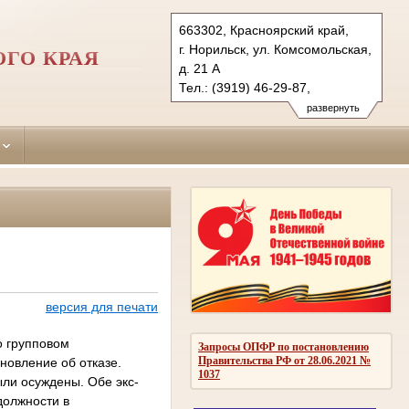
663302, Красноярский край,
г. Норильск, ул. Комсомольская,
ОГО КРАЯ
д. 21 А
Тел.: (3919) 46-29-87,
(3919) 46-44-83
развернуть
norilsk.krk@sudrf.ru
показать на карте
версия для печати
о групповом
Запросы ОПФР по постановлению
Правительства РФ от 28.06.2021 №
новление об отказе.
1037
ыли осуждены. Обе экс-
должности в