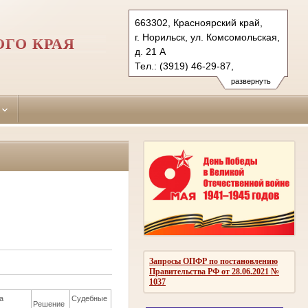
663302, Красноярский край,
г. Норильск, ул. Комсомольская,
ОГО КРАЯ
д. 21 А
Тел.: (3919) 46-29-87,
(3919) 46-44-83
развернуть
norilsk.krk@sudrf.ru
показать на карте
Запросы ОПФР по постановлению
Правительства РФ от 28.06.2021 №
1037
а
Судебные
Решение