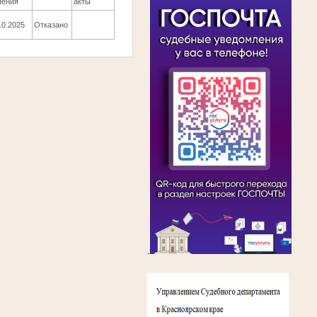
шения
акты
10.2025
Отказано
.