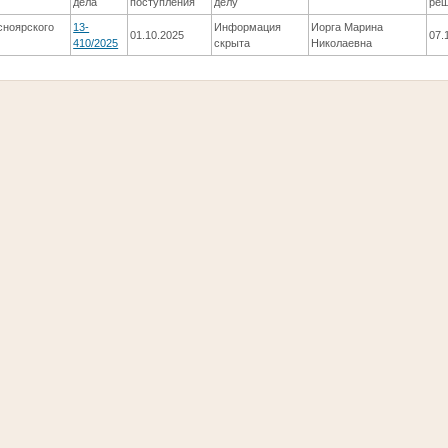
дела
поступления
делу
ре
сноярского
13-
Информация
Иорга Марина
01.10.2025
07.
410/2025
скрыта
Николаевна